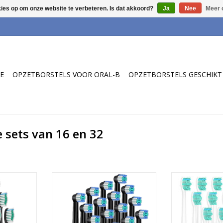
kies op om onze website te verbeteren. Is dat akkoord?
Ja
Nee
Meer 
E
OPZETBORSTELS VOOR ORAL-B
OPZETBORSTELS GESCHIKT 
e sets van 16 en 32
ls geschikt
16 Zwarte opzetborstels geschikt
16 Opzetborste
ips Sonicare
voor vrijwel alle Oral-B
Philips Sonic
borstels.
elektrische tandenborstels.
tandenbor
Medium hardheid geschikt voor
verzendkosten
NKELWAGEN
zwarte Oral-B handles. Voordelig
briev