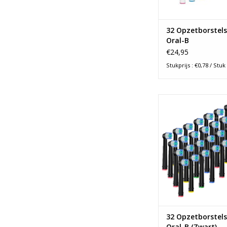
32 Opzetborstels
Oral-B
€24,95
Stukprijs : €0,78 / Stuk
32 Zwarte opzetborste
voor vrijwel alle
elektrische tanden
Medium hardheid ges
zwarte Oral-B handles
en goed poetsen e
eens gratis verz
TOEVOEGEN AAN WI
32 Opzetborstels
Oral-B (Zwart)