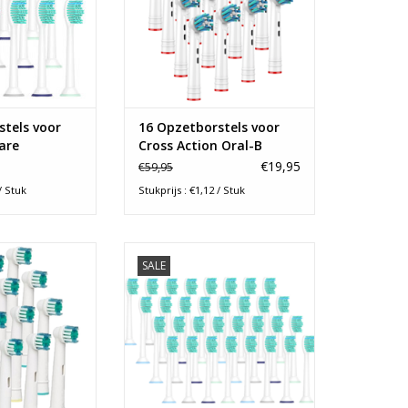
N WINKELWAGEN
TOEVOEGEN AAN WINKELWAGEN
stels voor
16 Opzetborstels voor
care
Cross Action Oral-B
€19,95
€59,95
/ Stuk
Stukprijs : €1,12 / Stuk
ls geschikt voor
32 Opzetborstels Geschikt voor
SALE
 elektrische
Philips Sonicare elektrische
ls. Elektrisch
tandenborstels. Geen
was nog nooit zo
verzendkosten, passen in uw
edkoper poetsen
brievenbus!
d bent. Gratis
TOEVOEGEN AAN WINKELWAGEN
onden!
N WINKELWAGEN