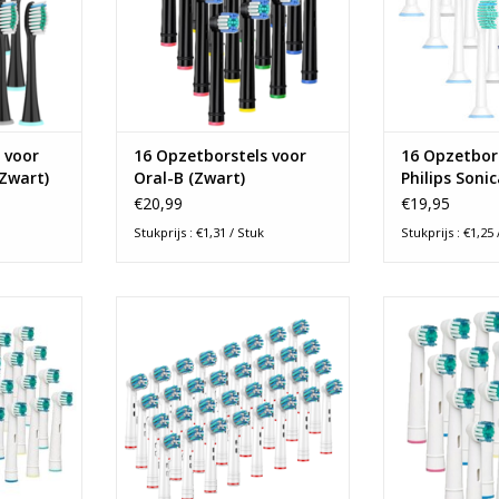
en goed poetsen en ook nog
TOEVOEGEN AA
eens gratis verzonden!
TOEVOEGEN AAN WINKELWAGEN
 voor
16 Opzetborstels voor
16 Opzetbor
(Zwart)
Oral-B (Zwart)
Philips Soni
€20,99
€19,95
Stukprijs : €1,31 / Stuk
Stukprijs : €1,25 
chikt voor
32 opzetborstels geschikt voor
16 Opzetborste
rische
Oral-B Cross Action elektrische
alle Oral-B
ektrisch
tandenborstels. Door de schuine
tandenborste
og nooit zo
stand van de borstelharen
tandenpoetsen 
er poetsen
(contrair de draairichting) bezit
voordelig. Go
. Gratis
deze borstel extra
dan je gewen
!
reinigingskracht. Niet geschikt bij
verz
terugtrekkend tandvlees of de
NKELWAGEN
TOEVOEGEN AA
gevoelige mond.