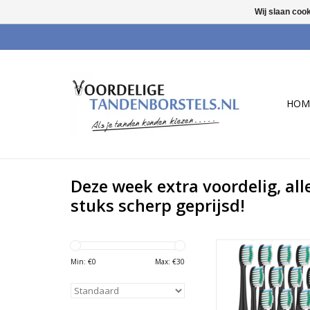
Wij slaan coo
HOM
Deze week extra voordelig, all
stuks scherp geprijsd!
16 Zwarte opzetborste
voor vrijwel alle Phil
Min: €
0
Max: €
30
elektrische tanden
TOEVOEGEN AAN WI