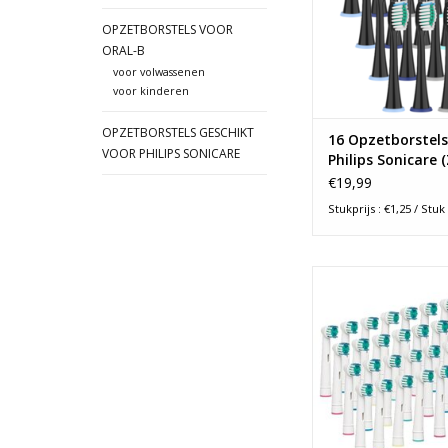
OPZETBORSTELS VOOR
ORAL-B
voor volwassenen
voor kinderen
OPZETBORSTELS GESCHIKT
16 Opzetborstels
VOOR PHILIPS SONICARE
Philips Sonicare 
€19,99
Stukprijs : €1,25 / Stuk
32 Opzetborstels ges
alle Oral-B elekt
tandenborstels. El
tandenpoetsen was n
voordelig. Goedkop
dan je gewend bent
verzonden
TOEVOEGEN AAN WI