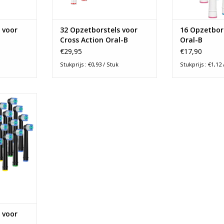
TOEVOEGEN AAN WINKELWAGEN
 voor
32 Opzetborstels voor
16 Opzetbor
Cross Action Oral-B
Oral-B
€29,95
€17,90
Stukprijs : €0,93 / Stuk
Stukprijs : €1,12 
ls geschikt
 Oral-B
borstels.
chikt voor
. Voordelig
n ook nog
onden!
NKELWAGEN
 voor