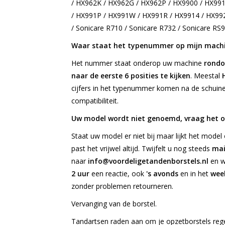
/ HX962K / HX962G / HX962P / HX9900 / HX99
/ HX991P / HX991W / HX991R / HX9914 / HX992
/ Sonicare R710 / Sonicare R732 / Sonicare RS
Waar staat het typenummer op mijn mach
Het nummer staat onderop uw machine
rondo
naar de eerste 6 posities te kijken
. Meestal
cijfers in het typenummer komen na de schuine 
compatibiliteit.
Uw model wordt niet genoemd, vraag het o
Staat uw model er niet bij maar lijkt het model
past het vrijwel altijd. Twijfelt u nog steeds
mai
naar
info@voordeligetandenborstels.nl
en w
2 uur
een reactie, ook
's avonds
en in het
wee
zonder problemen retourneren.
Vervanging van de borstel.
Tandartsen raden aan om je opzetborstels rege