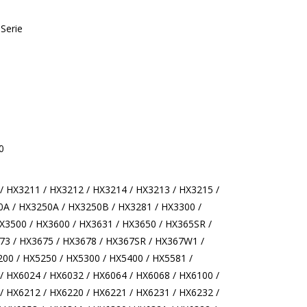
Serie
 Clean 4300 / 4500
/ HX3211 / HX3212 / HX3214 / HX3213 / HX3215 /
0A / HX3250A / HX3250B / HX3281 / HX3300 /
3500 / HX3600 / HX3631 / HX3650 / HX365SR /
3 / HX3675 / HX3678 / HX367SR / HX367W1 /
00 / HX5250 / HX5300 / HX5400 / HX5581 /
/ HX6024 / HX6032 / HX6064 / HX6068 / HX6100 /
/ HX6212 / HX6220 / HX6221 / HX6231 / HX6232 /