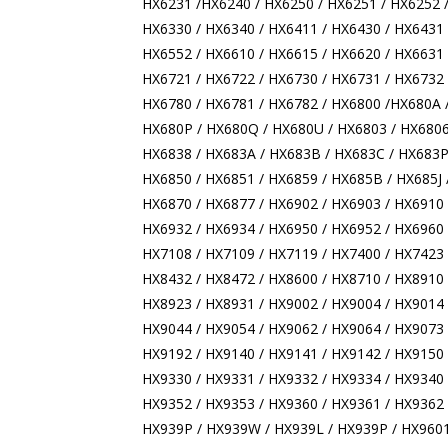
HX6231 /HX6240 / HX6250 / HX6251 / HX6252 
HX6330 / HX6340 / HX6411 / HX6430 / HX6431 
HX6552 / HX6610 / HX6615 / HX6620 / HX6631 
HX6721 / HX6722 / HX6730 / HX6731 / HX6732 
HX6780 / HX6781 / HX6782 / HX6800 /HX680A /
HX680P / HX680Q / HX680U / HX6803 / HX6806 
HX6838 / HX683A / HX683B / HX683C / HX683P 
HX6850 / HX6851 / HX6859 / HX685B / HX685J 
HX6870 / HX6877 / HX6902 / HX6903 / HX6910 
HX6932 / HX6934 / HX6950 / HX6952 / HX6960 
HX7108 / HX7109 / HX7119 / HX7400 / HX7423 
HX8432 / HX8472 / HX8600 / HX8710 / HX8910 
HX8923 / HX8931 / HX9002 / HX9004 / HX9014 
HX9044 / HX9054 / HX9062 / HX9064 / HX9073 
HX9192 / HX9140 / HX9141 / HX9142 / HX9150 
HX9330 / HX9331 / HX9332 / HX9334 / HX9340 
HX9352 / HX9353 / HX9360 / HX9361 / HX9362 
HX939P / HX939W / HX939L / HX939P / HX9601