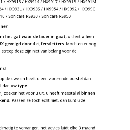
11 / HX9913 / HX9914 / HX9917 / HX991B / HX991M
4 / HX993L / HX993S / HX9954 / HX9992 / HX999C
910 / Sonicare RS930 / Sonicare RS950
ine?
m het gat waar de lader in gaat
, u dient
alleen
HX gevolgd door 4 cijfers/letters
. Mochten er nog
streep deze zijn niet van belang voor de
ns!
 op de uwe en heeft u een vibrerende borstel dan
l
dan
uw type
ij zoeken het voor u uit, u heeft meestal al
binnen
kend.
Passen ze toch echt niet, dan kunt u ze
lmatig te vervangen; het advies luidt elke 3 maand