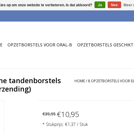
kies op om onze website te verbeteren. Is dat akkoord?
Ja
Nee
Meer 
E
OPZETBORSTELS VOOR ORAL-B
OPZETBORSTELS GESCHIKT 
che tandenborstels
HOME
/
8 OPZETBORSTELS VOOR EL
erzending)
€10,95
€39,95
* Stukprijs: €1,37 / Stuk