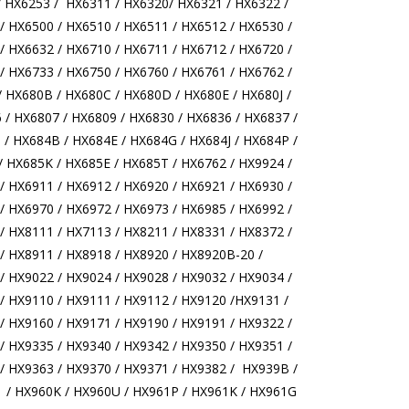
/ HX6253 / HX6311 / HX6320/ HX6321 / HX6322 /
/ HX6500 / HX6510 / HX6511 / HX6512 / HX6530 /
/ HX6632 / HX6710 / HX6711 / HX6712 / HX6720 /
/ HX6733 / HX6750 / HX6760 / HX6761 / HX6762 /
 HX680B / HX680C / HX680D / HX680E / HX680J /
/ HX6807 / HX6809 / HX6830 / HX6836 / HX6837 /
/ HX684B / HX684E / HX684G / HX684J / HX684P /
/ HX685K / HX685E / HX685T / HX6762 / HX9924 /
/ HX6911 / HX6912 / HX6920 / HX6921 / HX6930 /
/ HX6970 / HX6972 / HX6973 / HX6985 / HX6992 /
/ HX8111 / HX7113 / HX8211 / HX8331 / HX8372 /
/ HX8911 / HX8918 / HX8920 / HX8920B-20 /
/ HX9022 / HX9024 / HX9028 / HX9032 / HX9034 /
/ HX9110 / HX9111 / HX9112 / HX9120 /HX9131 /
/ HX9160 / HX9171 / HX9190 / HX9191 / HX9322 /
/ HX9335 / HX9340 / HX9342 / HX9350 / HX9351 /
/ HX9363 / HX9370 / HX9371 / HX9382 / HX939B /
 / HX960K / HX960U / HX961P / HX961K / HX961G