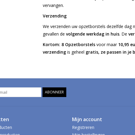
vervangen.
Verzending
We verzenden uw opzetborstels dezelfde dag 
gevallen de
volgende werkdag in huis
. De
ve
Kortom: 8 Opzetborstels
voor maar
10,95 e
verzending
is geheel
gratis, ze passen in je 
ABONNEER
cten
Mijn account
ducten
Registreren
producten
Mijn bestellingen