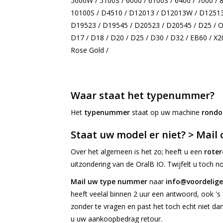
5000W / 5100S / 6000 / 6100S / 6400 / 7000 / 
10100S / D4510 / D12013 / D12013W / D1251
D19523 / D19545 / D20523 / D20545 / D25 / OC
D17 / D18 / D20 / D25 / D30 / D32 / EB60 / X2
Rose Gold /
Waar staat het typenummer?
Het
typenummer
staat op uw machine
rondo
Staat uw model er niet? > Mail 
Over het algemeen is het zo; heeft u een
roter
uitzondering van de OralB IO. Twijfelt u toch n
Mail uw type nummer
naar
info@voordelige
heeft veelal binnen 2 uur een antwoord, ook 's
zonder te vragen en past het toch echt niet da
u uw aankoopbedrag retour.