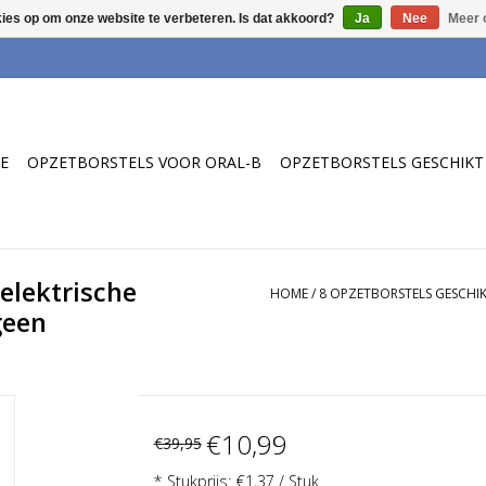
kies op om onze website te verbeteren. Is dat akkoord?
Ja
Nee
Meer 
E
OPZETBORSTELS VOOR ORAL-B
OPZETBORSTELS GESCHIKT 
elektrische
HOME
/
8 OPZETBORSTELS GESCHI
geen
€10,99
€39,95
* Stukprijs: €1,37 / Stuk