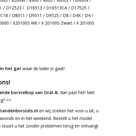
8000 / 8200W / 8900 / 9000 / 9000S / 10000N /
3 / D12523 / D16513 / D16513CA / D17525 /
18 / D8011 / D9511 / D9525 / D8 / D4X / D4 /
0000 / X20100S Wit / X 20100S Zwart / X 20100S
m het gat
waar de lader in gaat!
ons!
ende borstelkop van Oral-B
, dan past het! Met
og? >>
tandenborstels.nl
en wij zoeken het voor u uit, u
 avonds en in het weekend. Bestelt u het model
n stuurt u het zonder problemen terug en ontvangt