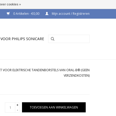
over cookies »
0 Artikelen - €0,00
Mijn account / Registreren
VOOR PHILIPS SONICARE
KT VOOR ELEKTRISCHE TANDENBORSTELS VAN ORAL-B® (GEEN
VERZENDKOSTEN)
+
TOEVOEGEN AAN WINKELWAGEN
-