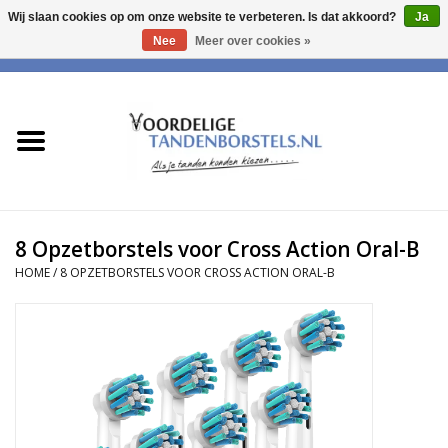
Wij slaan cookies op om onze website te verbeteren. Is dat akkoord?
Ja
Nee
Meer over cookies »
0 Artikelen - €0,00
Home
Opzetborstels voor Oral-B
Opzetborstels geschikt voor
Philips Sonicare
8 Opzetborstels voor Cross Action Oral-B
HOME
/
8 OPZETBORSTELS VOOR CROSS ACTION ORAL-B