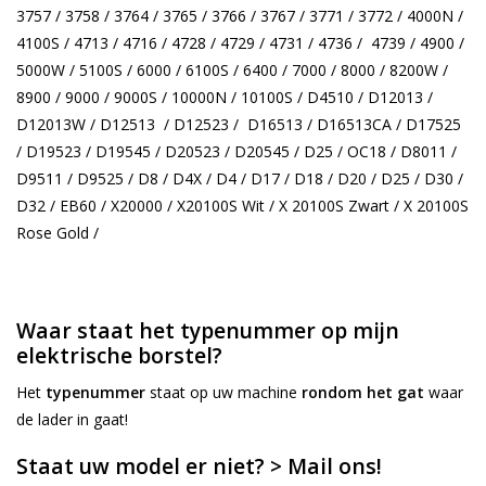
3757 / 3758 / 3764 / 3765 / 3766 / 3767 / 3771 / 3772 / 4000N /
4100S / 4713 / 4716 / 4728 / 4729 / 4731 / 4736 / 4739 / 4900 /
5000W / 5100S / 6000 / 6100S / 6400 / 7000 / 8000 / 8200W /
8900 / 9000 / 9000S / 10000N / 10100S / D4510 / D12013 /
D12013W / D12513 / D12523 / D16513 / D16513CA / D17525
/ D19523 / D19545 / D20523 / D20545 / D25 / OC18 / D8011 /
D9511 / D9525 / D8 / D4X / D4 / D17 / D18 / D20 / D25 / D30 /
D32 / EB60 / X20000 / X20100S Wit / X 20100S Zwart / X 20100S
Rose Gold /
Waar staat het typenummer op mijn
elektrische borstel?
Het
typenummer
staat op uw machine
rondom het gat
waar
de lader in gaat!
Staat uw model er niet? > Mail ons!