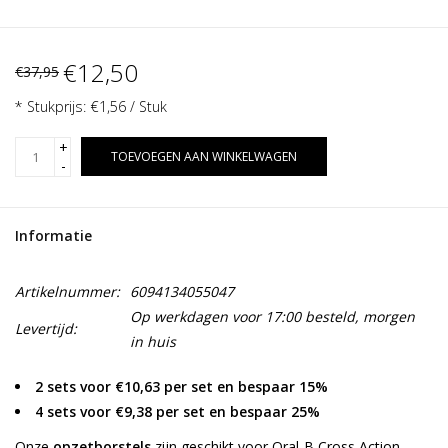
€12,50
€37,95
* Stukprijs: €1,56 / Stuk
+
TOEVOEGEN AAN WINKELWAGEN
-
Informatie
Artikelnummer:
6094134055047
Op werkdagen voor 17:00 besteld, morgen
Levertijd:
in huis
2 sets voor €10,63 per set en bespaar 15%
4 sets voor €9,38 per set en bespaar 25%
Onze
opzetborstels
zijn geschikt voor Oral-B Cross Action