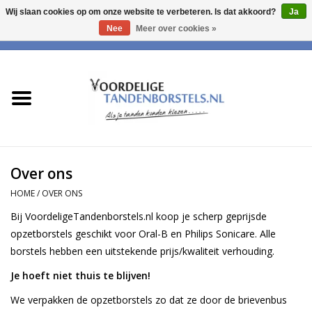
Wij slaan cookies op om onze website te verbeteren. Is dat akkoord?
Ja
Nee
Meer over cookies »
0 Artikelen - €0,00
Home
Opzetborstels voor Oral-B
Opzetborstels geschikt voor
Philips Sonicare
Over ons
HOME
/
OVER ONS
Bij VoordeligeTandenborstels.nl koop je scherp geprijsde
opzetborstels geschikt voor Oral-B en Philips Sonicare. Alle
borstels hebben een uitstekende prijs/kwaliteit verhouding.
Je hoeft niet thuis te blijven!
We verpakken de opzetborstels zo dat ze door de brievenbus