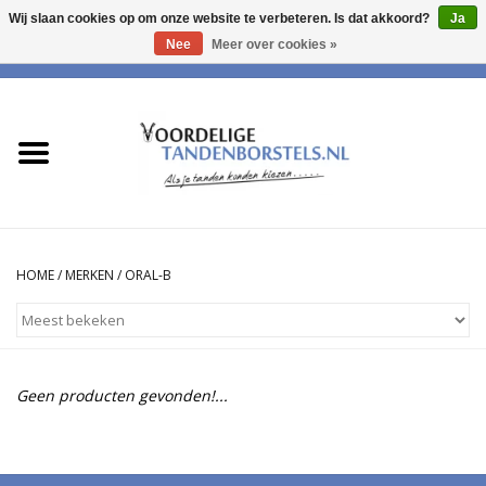
Wij slaan cookies op om onze website te verbeteren. Is dat akkoord?
Ja
Nee
Meer over cookies »
0 Artikelen - €0,00
Home
Opzetborstels voor Oral-B
Opzetborstels geschikt voor
Philips Sonicare
HOME
/
MERKEN
/
ORAL-B
Geen producten gevonden!...